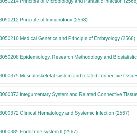
3050214 Principle of Microbiology and Parasitic Infection (2568
3050212 Principle of Immunology (2568)
3050210 Medical Genetics and Principle of Embryology (2568)
3050208 Epidemiology, Research Methodology and Biostatistic
3000375 Musculoskeletal system and related connective tissue
3000373 Integumentary System and Related Connective Tissue
3000372 Clinical Hematology and Systemic Infection (2567)
3000385 Endocrine system II (2567)