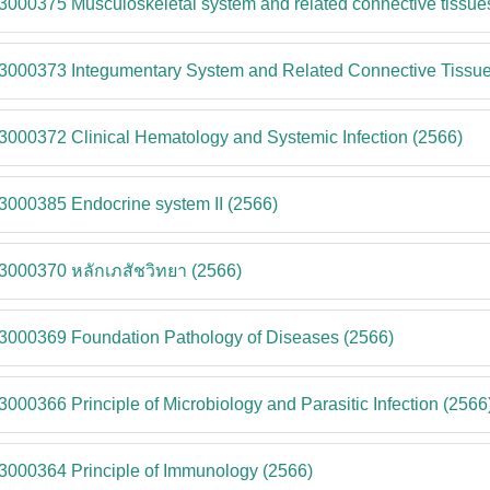
3000375 Musculoskeletal system and related connective tissue
3000373 Integumentary System and Related Connective Tissue
3000372 Clinical Hematology and Systemic Infection (2566)
3000385 Endocrine system II (2566)
3000370 หลักเภสัชวิทยา (2566)
3000369 Foundation Pathology of Diseases (2566)
3000366 Principle of Microbiology and Parasitic Infection (2566
3000364 Principle of Immunology (2566)