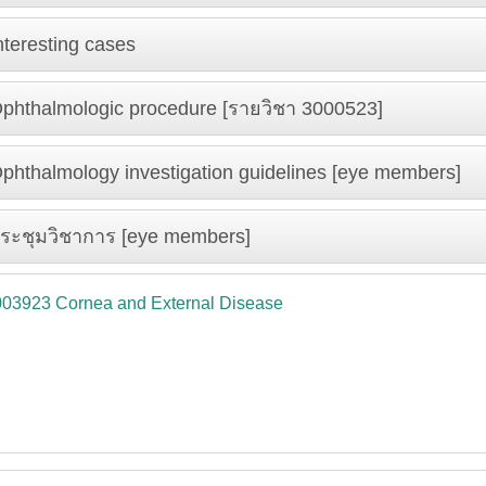
nteresting cases
phthalmologic procedure [รายวิชา 3000523]
phthalmology investigation guidelines [eye members]
ระชุมวิชาการ [eye members]
003923 Cornea and External Disease