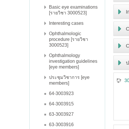
Basic eye examinations
I
[รายวิชา 3000523]
Interesting cases
O
Ophthalmologic
procedure [รายวิชา
3000523]
O
Ophthalmology
investigation guidelines
ป
[eye members]
ประชุมวิชาการ [eye
3
members]
64-3003923
64-3003915
63-3003927
63-3003916